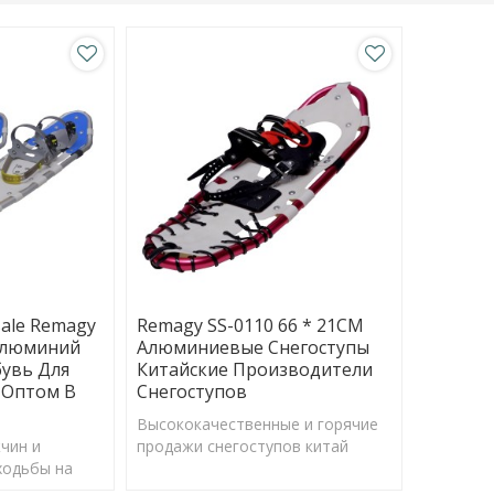
ale Remagy
Remagy SS-0110 66 * 21CM
 Алюминий
Алюминиевые Снегоступы
увь Для
Китайские Производители
 Оптом В
Снегоступов
Высококачественные и горячие
чин и
продажи снегоступов китай
ходьбы на
производители СНЕЖНОЙ
ОБУВИ, фабрика СНЕЖНЫХ