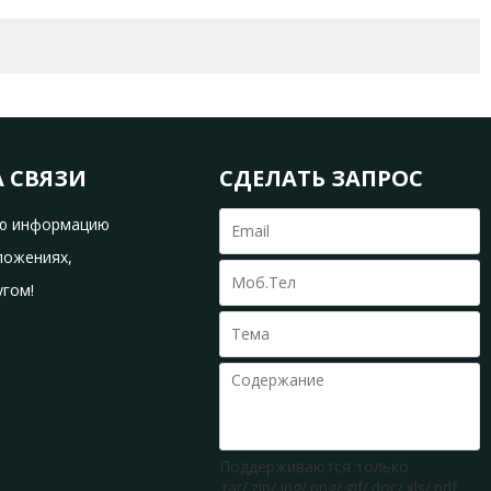
А СВЯЗИ
СДЕЛАТЬ ЗАПРОС
ую информацию
ложениях,
угом!
Поддерживаются только
.rar/.zip/.jpg/.png/.gif/.doc/.xls/.pdf,