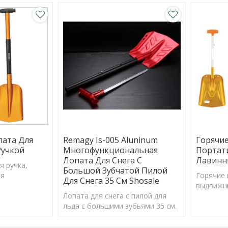
пата Для
Remagy Is-005 Aluninum
Горячи
Ручкой
Многофункциональная
Портат
Лопата Для Снега С
Лавинны
я ручка,
Большой Зубчатой Пилой
ля
Горячие
Для Снега 35 См Shosale
нга и др. На
выдвижны
Лопата для снега с пилой для
снега
льда с большими зубьями 35 см.
Тринодальный, складной,
алюминиевый нож и 2 вала,