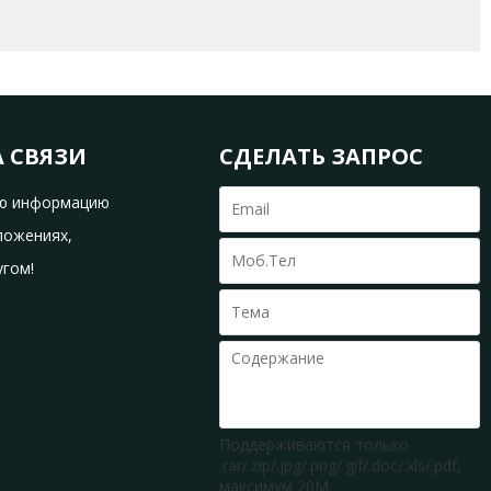
А СВЯЗИ
СДЕЛАТЬ ЗАПРОС
ую информацию
ложениях,
угом!
Поддерживаются только
.rar/.zip/.jpg/.png/.gif/.doc/.xls/.pdf,
максимум 20M