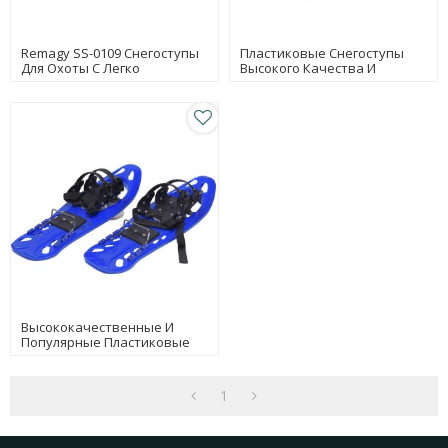
Remagy SS-0109 Снегоступы
Пластиковые Снегоступы
Для Охоты С Легко
Высокого Качества И
Застегивающимися
Горячей Продажи
Пряжками Китайские
Производители
Снегоступов, Завод
Снегоступов, Оптовая
Торговля Снегоступами В
Интернете
Высококачественные И
Популярные Пластиковые
Противоскользящие
Снегоступы
1