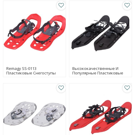
Remagy SS-0113
Высококачественные И
Пластиковые Снегоступы
Популярные Пластиковые
Детские Снегоступы Легкие
Противоскользящие
Снегоступы Китайские
Снегоступы
Производители
Снегоступов, Завод
Снегоступов, Оптовая
Торговля Снегоступами В
Интернете